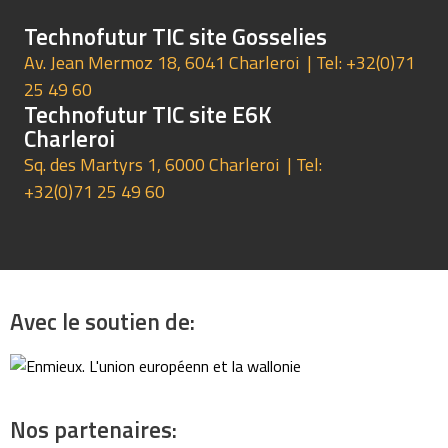
Technofutur TIC site Gosselies
Av. Jean Mermoz 18, 6041 Charleroi
| Tel:
+32(0)71
25 49 60
Technofutur TIC site E6K
Charleroi
Sq. des Martyrs 1, 6000 Charleroi
| Tel:
+32(0)71 25 49 60
Avec le soutien de:
Nos partenaires: